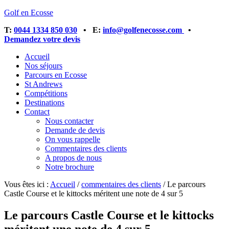
Golf en Ecosse
T:
0044 1334 850 030
• E:
info@golfenecosse.com
•
Demandez votre devis
Accueil
Nos séjours
Parcours en Ecosse
St Andrews
Compétitions
Destinations
Contact
Nous contacter
Demande de devis
On vous rappelle
Commentaires des clients
A propos de nous
Notre brochure
Vous êtes ici :
Accueil
/
commentaires des clients
/
Le parcours
Castle Course et le kittocks méritent une note de 4 sur 5
Le parcours Castle Course et le kittocks
méritent une note de 4 sur 5