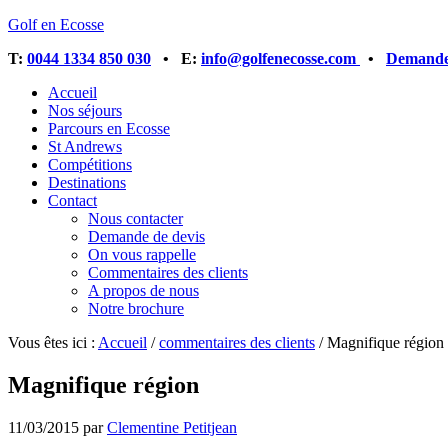
Golf en Ecosse
T:
0044 1334 850 030
• E:
info@golfenecosse.com
•
Demandez
Accueil
Nos séjours
Parcours en Ecosse
St Andrews
Compétitions
Destinations
Contact
Nous contacter
Demande de devis
On vous rappelle
Commentaires des clients
A propos de nous
Notre brochure
Vous êtes ici :
Accueil
/
commentaires des clients
/
Magnifique région
Magnifique région
11/03/2015
par
Clementine Petitjean