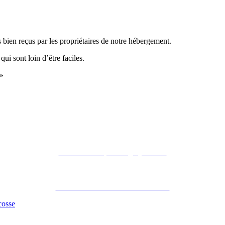
bien reçus par les propriétaires de notre hébergement.
ui sont loin d’être faciles.
 »
Recommandé par Grégory Havret
Notre brochure et nos accréditations