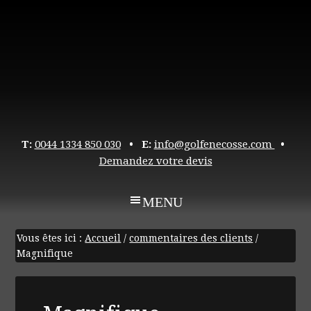
T:
0044 1334 850 030
• E:
info@golfenecosse.com
•
Demandez votre devis
Vous êtes ici :
Accueil
/
commentaires des clients
/
Magnifique