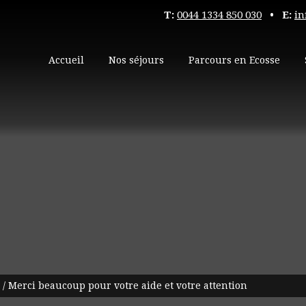
T:
0044 1334 850 030
• E:
in
Accueil
Nos séjours
Parcours en Ecosse
/
Merci beaucoup pour votre aide et votre attention