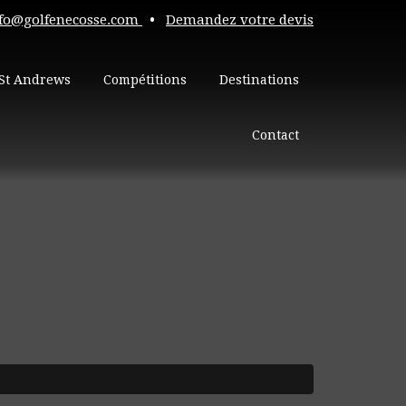
fo@golfenecosse.com
•
Demandez votre devis
St Andrews
Compétitions
Destinations
Contact