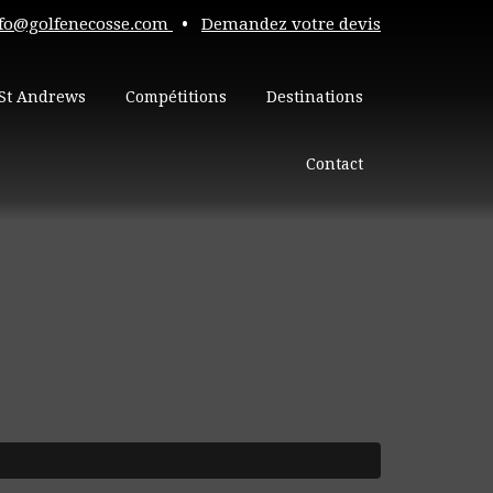
fo@golfenecosse.com
•
Demandez votre devis
St Andrews
Compétitions
Destinations
Contact