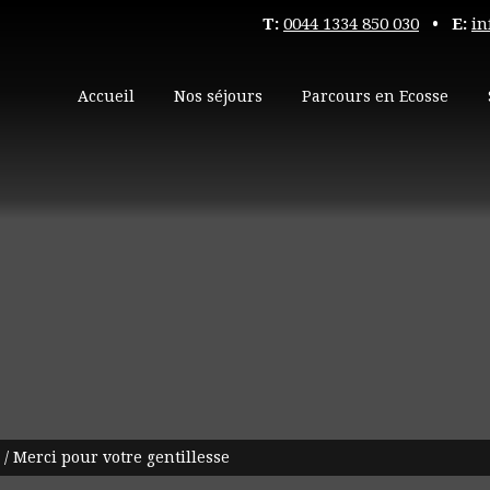
T:
0044 1334 850 030
• E:
in
Accueil
Nos séjours
Parcours en Ecosse
/
Merci pour votre gentillesse