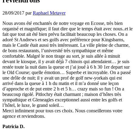
28/09/2017
par
Raphael Metayer
Nous avons été enchantés de notre voyage en Ecosse, très bien
organisé et magnifique; il faut dire que le temps était avec nous..et le
fait que tout ait été bien prévu facilitait beaucoup les choses. On a
adoré St Andrews et ses golfs avec préférence pour Kingsbarns,
mais le Castle était aussi très intéressant. La ville pleine de charme,
de bons restaurants, l’université très sympathique et même
confortable. Malgré le non tirage au sort, je suis allée à minuit
devant le kiosque, il y avait déjà 7 chinois qui attendaient… je suis
restée toute la nuit dans la queue et j’ai joué à 6 h 30 1er depart sur
le Old Course; quelle émotion… Superbe et incroyable. On a passé
une drôle de nuit; il y avait un prof de golf new-yorkais qui est
arrivé dans la queue à 1 h du matin et il m’a donné une leçon
d’approche et de put entre 2 h et 5 h… crazy mais so fun ! On a
beaucoup rigolé. Pitlochry était charmant ; maison d’hôtes très
sympathique et Gleneagles exceptionnel aussi entre les golfs et
l’hôtel, le luxe, le grand soleil…
Merci infiniment pour tous ces choix. Nous conseillerons votre
agence et reviendrons.
Patricia D.