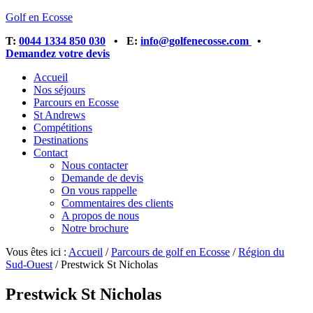
Golf en Ecosse
T:
0044 1334 850 030
• E:
info@golfenecosse.com
•
Demandez votre devis
Accueil
Nos séjours
Parcours en Ecosse
St Andrews
Compétitions
Destinations
Contact
Nous contacter
Demande de devis
On vous rappelle
Commentaires des clients
A propos de nous
Notre brochure
Vous êtes ici :
Accueil
/
Parcours de golf en Ecosse
/
Région du
Sud-Ouest
/
Prestwick St Nicholas
Prestwick St Nicholas