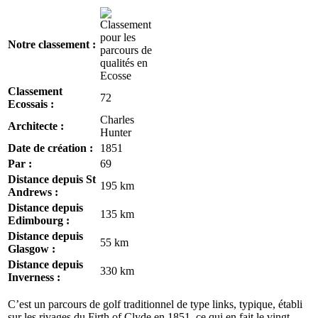
Notre classement :
Classement
72
Ecossais :
Charles
Architecte :
Hunter
Date de création :
1851
Par :
69
Distance depuis St
195 km
Andrews :
Distance depuis
135 km
Edimbourg :
Distance depuis
55 km
Glasgow :
Distance depuis
330 km
Inverness :
C’est un parcours de golf traditionnel de type links, typique, établi
sur les rivages du Firth of Clyde en 1851, ce qui en fait le vingt-