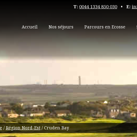
T:
0044 1334 850 030
• E:
in
Accueil
Nos séjours
Parcours en Ecosse
e
/
Région Nord-Est
/
Cruden Bay