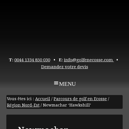
T:
0044 1334 850 030
• E:
info@golfenecosse.com
•
Demandez votre devis
Vous êtes ici :
Accueil
/
Parcours de golf en Ecosse
/
Région Nord-Est
/
Newmachar ‘Hawkshill’