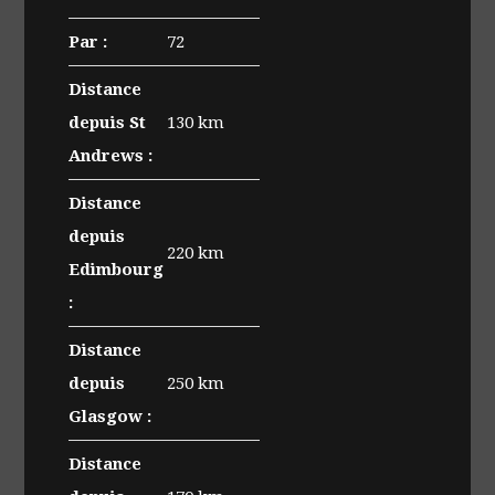
Newmachar
Par :
72
Distance
depuis St
130 km
Andrews :
Distance
depuis
220 km
Edimbourg
:
Distance
depuis
250 km
Glasgow :
Distance