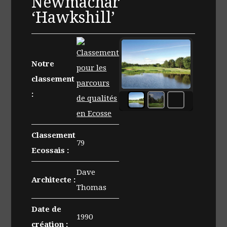
Newmachar
‘Hawkshill’
Notre
classement
:
Obstacle
d'eau
et
green
Classement
79
sur
Ecossais :
le
parcours
Dave
Architecte :
Hawkshill
Thomas
au
club
Date de
1990
de
création :