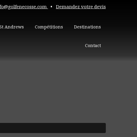
fo@golfenecosse.com
•
Demandez votre devis
St Andrews
Compétitions
Destinations
Contact