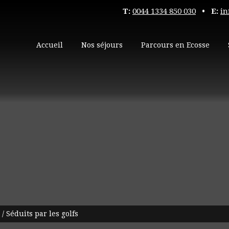
T:
0044 1334 850 030
• E:
in
Accueil
Nos séjours
Parcours en Ecosse
/
Séduits par les golfs