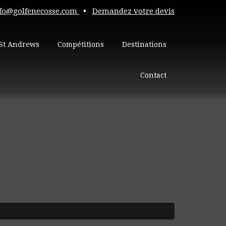
fo@golfenecosse.com
•
Demandez votre devis
St Andrews
Compétitions
Destinations
Contact