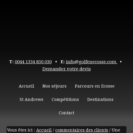
T:
0044 1334 850 030
• E:
info@golfenecosse.com
•
Demandez votre devis
Accueil
Nos séjours
Parcours en Ecosse
St Andrews
Compétitions
Destinations
Contact
Vous êtes ici :
Accueil
/
commentaires des clients
/
Une