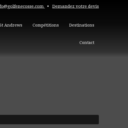
fo@golfenecosse.com
•
Demandez votre devis
St Andrews
Compétitions
Destinations
Contact