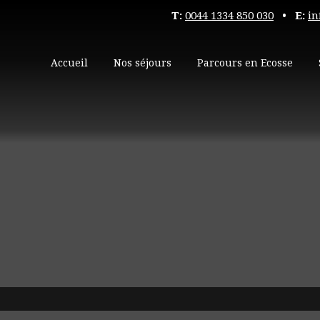
T:
0044 1334 850 030
• E:
in
Accueil
Nos séjours
Parcours en Ecosse