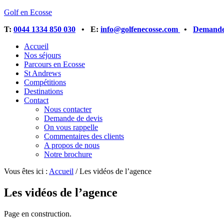
Golf en Ecosse
T:
0044 1334 850 030
• E:
info@golfenecosse.com
•
Demandez
Accueil
Nos séjours
Parcours en Ecosse
St Andrews
Compétitions
Destinations
Contact
Nous contacter
Demande de devis
On vous rappelle
Commentaires des clients
A propos de nous
Notre brochure
Vous êtes ici :
Accueil
/
Les vidéos de l’agence
Les vidéos de l’agence
Page en construction.