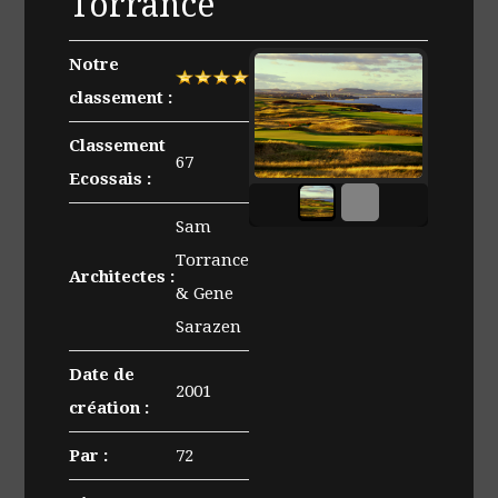
Torrance
Notre
classement :
Classement
67
Ecossais :
Vue
sur
Sam
le
Torrance
parcours
Architectes :
& Gene
du
Sarazen
Torrance
Fairmont
Date de
2001
création :
Par :
72