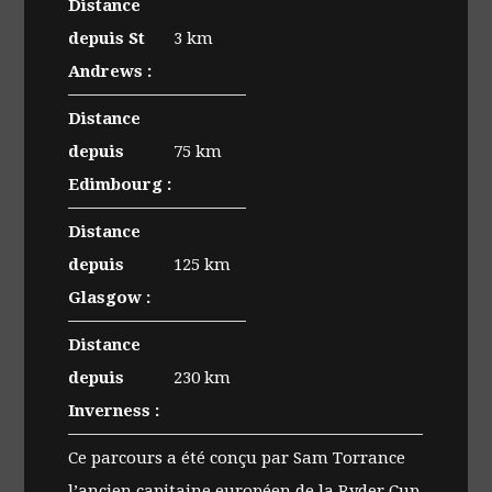
Distance
depuis St
3 km
Andrews :
Distance
depuis
75 km
Edimbourg :
Distance
depuis
125 km
Glasgow :
Distance
depuis
230 km
Inverness :
Ce parcours a été conçu par Sam Torrance
l’ancien capitaine européen de la Ryder Cup