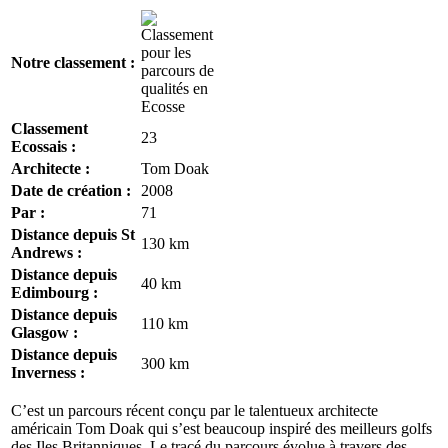
Notre classement :
Classement
23
Ecossais :
Architecte :
Tom Doak
Date de création :
2008
Par :
71
Distance depuis St
130 km
Andrews :
Distance depuis
40 km
Edimbourg :
Distance depuis
110 km
Glasgow :
Distance depuis
300 km
Inverness :
C’est un parcours récent conçu par le talentueux architecte
américain Tom Doak qui s’est beaucoup inspiré des meilleurs golfs
des Iles Britanniques. Le tracé du parcours évolue à travers des