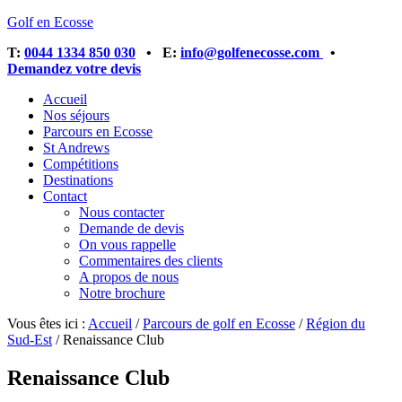
Golf en Ecosse
T:
0044 1334 850 030
• E:
info@golfenecosse.com
•
Demandez votre devis
Accueil
Nos séjours
Parcours en Ecosse
St Andrews
Compétitions
Destinations
Contact
Nous contacter
Demande de devis
On vous rappelle
Commentaires des clients
A propos de nous
Notre brochure
Vous êtes ici :
Accueil
/
Parcours de golf en Ecosse
/
Région du
Sud-Est
/
Renaissance Club
Renaissance Club