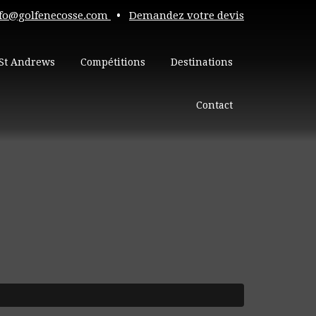
fo@golfenecosse.com
•
Demandez votre devis
St Andrews
Compétitions
Destinations
Contact