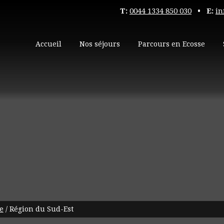
T:
0044 1334 850 030
• E:
in
Accueil
Nos séjours
Parcours en Ecosse
e
/
Région du Sud-Est