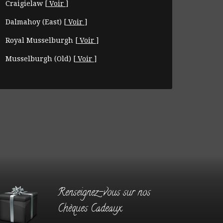
Craigielaw
[
Voir
]
Dalmahoy (East)
[
Voir
]
Royal Musselburgh
[
Voir
]
Musselburgh (Old)
[
Voir
]
Renseignez-vous sur nos
Chèques Cadeaux